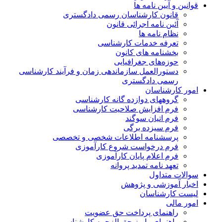
قوانین و آیین نامه ها
قانون کارشناسان رسمی دادگستری
آئین نامه اجرائی قانون
نظام نامه ها
تعرفه خدمات کارشناسی
بخشنامه های کانون
حوزه‌های جغرافیایی
دستورالعمل سازماندهی زمان و فرآیند کارشناسی
رسمی دادگستری
امور کارشناسان
گروههای دوازده گانه کارشناسی
فرم افزایش صلاحیت کارشناسی
فرم اتیان سوگند
فرم سیزده برگی
پرسشنامه اطلاعات شخصی و تخصصی
فرم درخواست شروع کارآموزی
فرم اعلام پایان کارآموزی
تعهد نامه تمدید پروانه
سوالات متداول
اخبار آموزشی و پژوهش
لیست کارشناسان
امور مالی
راهنمای پرداخت حق عضویت
راهنمای واریز حق الزحمه کارشناسی