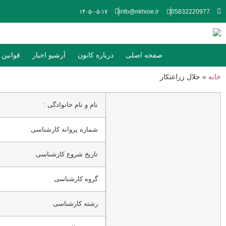
۱۴۰۵-۰۵-۱۷
info@nkhioe.ir
05832220977
صفحه اصلی
درباره کانون
آرشیو اخبار
قوانین و
خانه
»
جلال زراعتکار
نام و نام خانوادگی :
شماره پروانه کارشناسی
تاریخ شروع کارشناسی
گروه کارشناسی
رشته کارشناسی