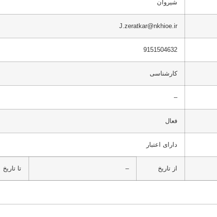
شیروان
J.zeratkar@nkhioe.ir
9151504632
کارشناسی
–
فعال
دارای اعتبار
از تاریخ
–
تا تاریخ