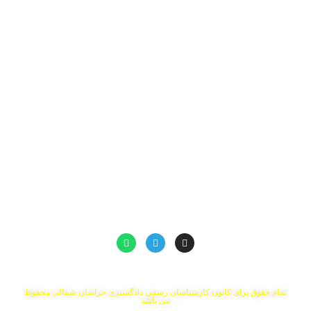
تلفن تماس: 32220977-058
شماره حساب : 0107176350009
سایت های مرتبط
سامانه پست الکترونیک
سامانه ابلاغ الکترونیک(ثنا)
سامانه محاسبه حق الزحمه کارشناسی
سامانه خودکاربری کارشناسان در قوه قضائیه
شورای عالی کانون کارشناسان رسمی دادگستری
مرکز پژوهش های مجلس شورای اسلامی
درگاه خدمات الکترونیک مالیات
شبکه های اجتماعی:
تمام حقوق برای کانون کارشناسان رسمی دادگستری خراسان شمالی محفوظ
می باشد