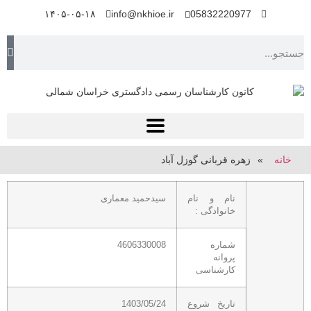
۱۴۰۵-۰۵-۱۸
info@nkhioe.ir
05832220977
خانه
»
زهره قربانی گوزل آباد
نام و نام
سیدحمید معماری
خانوادگی :
شماره
4606330008
پروانه
کارشناسی
تاریخ شروع
1403/05/24