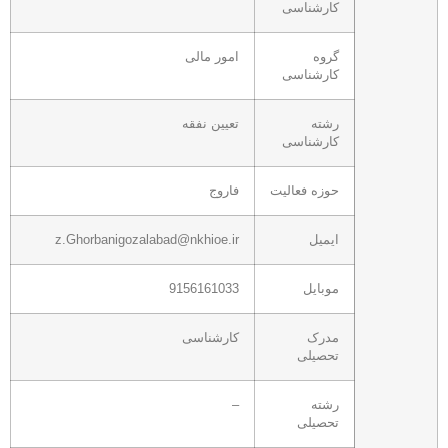
کارشناسی
گروه
امور مالی
کارشناسی
رشته
تعیین نفقه
کارشناسی
حوزه فعالیت
فاروج
ایمیل
z.Ghorbanigozalabad@nkhioe.ir
موبایل
9156161033
مدرک
کارشناسی
تحصیلی
رشته
–
تحصیلی