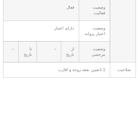
وضعیت
فعال
فعالیت
وضعیت
دارای اعتبار
اعتبار پروانه
وضعیت
از
–
تا
–
مرخصی
تاریخ
تاریخ
صلاحیت
1-1تعیین نفقه زوجه و اقارب
ارتباط با ما
خیابان رضا امامی جنوبی ، مجتمع بزرگمهر ، طبقه 4 واحد 24
کد پستی: 9414963591