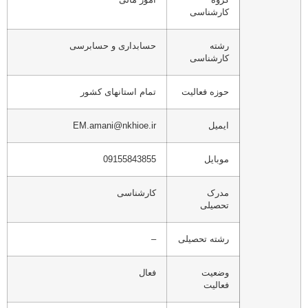
کارشناسی
رشته
حسابداری و حسابرسی
کارشناسی
حوزه فعالیت
تمام استانهای کشور
ایمیل
EM.amani@nkhioe.ir
موبایل
09155843855
مدرک
کارشناسی
تحصیلی
رشته تحصیلی
–
وضعیت
فعال
فعالیت