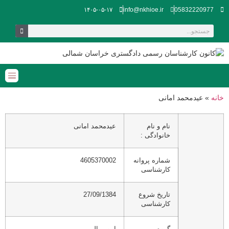
۱۴۰۵-۰۵-۱۷
info@nkhioe.ir
05832220977
خانه
»
عیدمحمد امانی
نام و نام
عیدمحمد امانی
خانوادگی :
شماره پروانه
4605370002
کارشناسی
تاریخ شروع
27/09/1384
کارشناسی
گروه
امور مالی