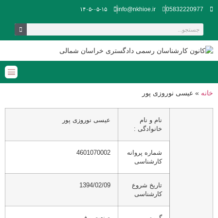
۱۴۰۵-۰۵-۱۵
info@nkhioe.ir
05832220977
خانه
»
عیسی نوروزی پور
نام و نام
عیسی نوروزی پور
خانوادگی :
شماره پروانه
4601070002
کارشناسی
تاریخ شروع
1394/02/09
کارشناسی
گروه
صنعت و فن