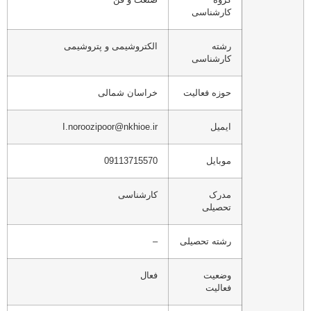
کارشناسی
رشته
الکتروشیمی و پتروشیمی
کارشناسی
حوزه فعالیت
خراسان شمالی
ایمیل
I.noroozipoor@nkhioe.ir
موبایل
09113715570
مدرک
کارشناسی
تحصیلی
رشته تحصیلی
–
وضعیت
فعال
فعالیت