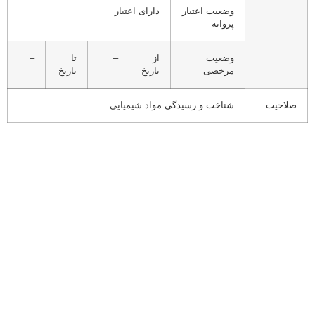
وضعیت اعتبار
دارای اعتبار
پروانه
وضعیت
از
–
تا
–
مرخصی
تاریخ
تاریخ
صلاحیت
شناخت و رسیدگی مواد شیمیایی
ارتباط با ما
خیابان رضا امامی جنوبی ، مجتمع بزرگمهر ، طبقه 4 واحد 24
کد پستی: 9414963591
تلفن تماس: 32220977-058
شماره حساب : 0107176350009
سایت های مرتبط