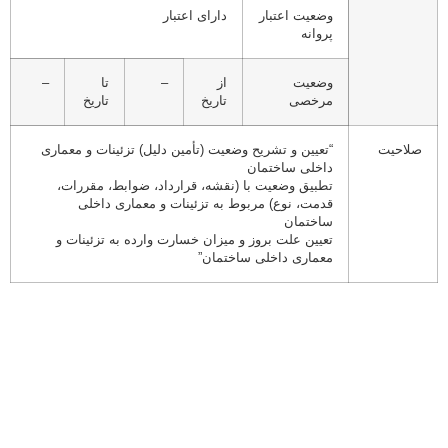
وضعیت اعتبار
دارای اعتبار
پروانه
وضعیت
از
–
تا
–
مرخصی
تاریخ
تاریخ
صلاحیت
“تعیین و تشریح وضعیت (تأمین دلیل) تزئینات و معماری
داخلی ساختمان
تطبیق وضعیت با (نقشه، قرارداد، ضوابط، مقررات،
قدمت، نوع) مربوط به تزئینات و معماری داخلی
ساختمان
تعیین علت بروز و میزان خسارت وارده به تزئینات و
معماری داخلی ساختمان”
ارتباط با ما
خیابان رضا امامی جنوبی ، مجتمع بزرگمهر ، طبقه 4 واحد 24