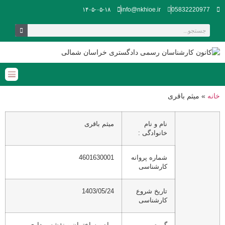
۱۴۰۵-۰۵-۱۸
info@nkhioe.ir
05832220977
خانه
»
میثم باقری
نام و نام
میثم باقری
خانوادگی :
شماره پروانه
4601630001
کارشناسی
تاریخ شروع
1403/05/24
کارشناسی
گروه
راه و ساختمان و نقشه برداری