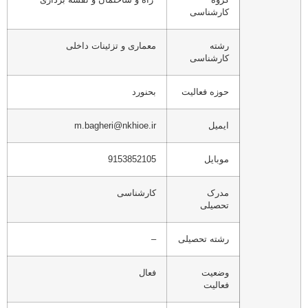
کارشناسی
رشته
معماری و تزئینات داخلی
کارشناسی
حوزه فعالیت
بحنورد
ایمیل
m.bagheri@nkhioe.ir
موبایل
9153852105
مدرک
کارشناسی
تحصیلی
رشته تحصیلی
–
وضعیت
فعال
فعالیت