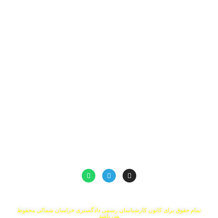
تلفن تماس: 32220977-058
شماره حساب : 0107176350009
سایت های مرتبط
سامانه پست الکترونیک
سامانه ابلاغ الکترونیک(ثنا)
سامانه محاسبه حق الزحمه کارشناسی
سامانه خودکاربری کارشناسان در قوه قضائیه
شورای عالی کانون کارشناسان رسمی دادگستری
مرکز پژوهش های مجلس شورای اسلامی
درگاه خدمات الکترونیک مالیات
شبکه های اجتماعی:
تمام حقوق برای کانون کارشناسان رسمی دادگستری خراسان شمالی محفوظ
می باشد