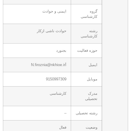
گروه
ایمنی و حوادث
کارشناسی
رشته
حوادث ناشی ازکار
کارشناسی
حوزه فعالیت
بجنورد
ایمیل
أN.firoznia@nkhioe.ir
موبایل
9150997309
مدرک
کارشناسی
تحصیلی
رشته تحصیلی
–
وضعیت
فعال