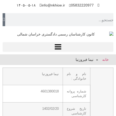
۱۴۰۵-۰۵-۱۸
info@nkhioe.ir
05832220977
خانه
»
نیما فیروزنیا
نام و نام
نیما فیروزنیا
خانوادگی :
شماره پروانه
4601380018
کارشناسی
تاریخ شروع
1402/02/20
کارشناسی