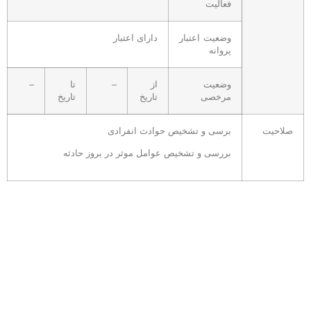
فعالیت
وضعیت اعتبار
دارای اعتبار
پروانه
وضعیت
از
–
تا
–
مرخصی
تاریخ
تاریخ
صلاحیت
برسی و تشخیص حوادث انفرادی
بررسی و تشخیص عوامل موثر در بروز حادثه
ارتباط با ما
خیابان رضا امامی جنوبی ، مجتمع بزرگمهر ، طبقه 4 واحد 24
کد پستی: 9414963591