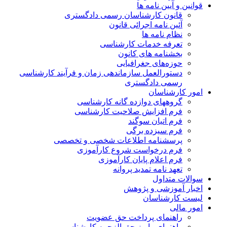
قوانین و آیین نامه ها
قانون کارشناسان رسمی دادگستری
آئین نامه اجرائی قانون
نظام نامه ها
تعرفه خدمات کارشناسی
بخشنامه های کانون
حوزه‌های جغرافیایی
دستورالعمل سازماندهی زمان و فرآیند کارشناسی
رسمی دادگستری
امور کارشناسان
گروههای دوازده گانه کارشناسی
فرم افزایش صلاحیت کارشناسی
فرم اتیان سوگند
فرم سیزده برگی
پرسشنامه اطلاعات شخصی و تخصصی
فرم درخواست شروع کارآموزی
فرم اعلام پایان کارآموزی
تعهد نامه تمدید پروانه
سوالات متداول
اخبار آموزشی و پژوهش
لیست کارشناسان
امور مالی
راهنمای پرداخت حق عضویت
راهنمای واریز حق الزحمه کارشناسی