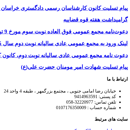
پیام تسلیت کانون کارشناسان رسمی دادگستری خراسان 
گرامیداشت هفته قوه قضاییه
دعوت‌نامه مجمع عمومی فوق العاده نوبت سوم مورخ 9 تیرماه 1405
لینک ورود به مجمع عمومی عادی سالیانه نوبت دوم سال 1405، 26 خرداد ماه ساعت 16
دعوت نامه مجمع عمومی عادی سالیانه نوبت دوم، کانو
پیام تسلیت شهادت امیر مومنان حضرت علی(ع)
ارتباط با ما
خیابان رضا امامی جنوبی ، مجتمع بزرگمهر ، طبقه 4 واحد 24
کد پستی: 9414963591
تلفن تماس: 32220977-058
شماره حساب : 0107176350009
سایت های مرتبط