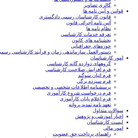
گالری تصاویر
قوانین و آیین نامه ها
قانون کارشناسان رسمی دادگستری
آئین نامه اجرائی قانون
نظام نامه ها
تعرفه خدمات کارشناسی
بخشنامه های کانون
حوزه‌های جغرافیایی
دستورالعمل سازماندهی زمان و فرآیند کارشناسی رسم
امور کارشناسان
گروههای دوازده گانه کارشناسی
فرم افزایش صلاحیت کارشناسی
فرم اتیان سوگند
فرم سیزده برگی
پرسشنامه اطلاعات شخصی و تخصصی
فرم درخواست شروع کارآموزی
فرم اعلام پایان کارآموزی
تعهد نامه تمدید پروانه
سوالات متداول
اخبار آموزشی و پژوهش
لیست کارشناسان
امور مالی
راهنمای پرداخت حق عضویت