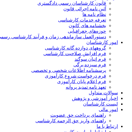
قانون کارشناسان رسمی دادگستری
آئین نامه اجرائی قانون
نظام نامه ها
تعرفه خدمات کارشناسی
بخشنامه های کانون
حوزه‌های جغرافیایی
دستورالعمل سازماندهی زمان و فرآیند کارشناسی رسم
امور کارشناسان
گروههای دوازده گانه کارشناسی
فرم افزایش صلاحیت کارشناسی
فرم اتیان سوگند
فرم سیزده برگی
پرسشنامه اطلاعات شخصی و تخصصی
فرم درخواست شروع کارآموزی
فرم اعلام پایان کارآموزی
تعهد نامه تمدید پروانه
سوالات متداول
اخبار آموزشی و پژوهش
لیست کارشناسان
امور مالی
راهنمای پرداخت حق عضویت
راهنمای واریز حق الزحمه کارشناسی
ارتباط با ما
ارتباط با ریاست کانون